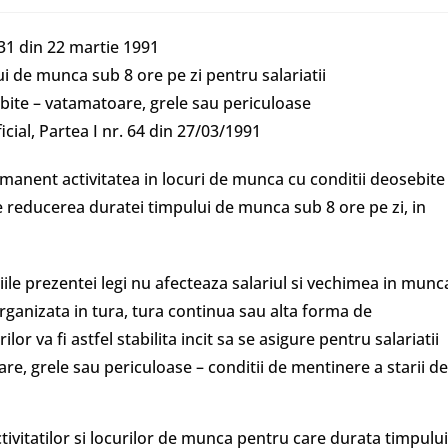
31 din 22 martie 1991
ui de munca sub 8 ore pe zi pentru salariatii
ebite – vatamatoare, grele sau periculoase
icial, Partea I nr. 64 din 27/03/1991
ermanent activitatea in locuri de munca cu conditii deosebite
 reducerea duratei timpului de munca sub 8 ore pe zi, in
le prezentei legi nu afecteaza salariul si vechimea in munc
organizata in tura, tura continua sau alta forma de
r va fi astfel stabilita incit sa se asigure pentru salariatii
re, grele sau periculoase – conditii de mentinere a starii de
activitatilor si locurilor de munca pentru care durata timpului