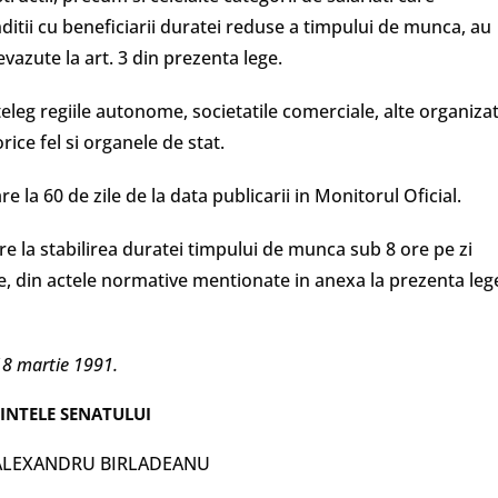
ditii cu beneficiarii duratei reduse a timpului de munca, au
evazute la art. 3 din prezenta lege.
nteleg regiile autonome, societatile comerciale, alte organizat
orice fel si organele de stat.
re la 60 de zile de la data publicarii in Monitorul Oficial.
are la stabilirea duratei timpului de munca sub 8 ore pe zi
te, din actele normative mentionate in anexa la prezenta leg
18 martie 1991.
INTELE SENATULUI
 ALEXANDRU BIRLADEANU