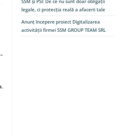
SSM și PSI: De ce nu sunt doar obligații
legale, ci protecția reală a afacerii tale
Anunț începere proiect Digitalizarea
activității firmei SSM GROUP TEAM SRL
 –
a.