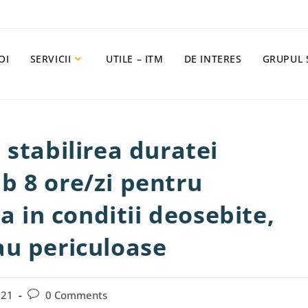
OI
SERVICII
UTILE – ITM
DE INTERES
GRUPUL 
 stabilirea duratei
b 8 ore/zi pentru
za in conditii deosebite,
au periculoase
021
0 Comments