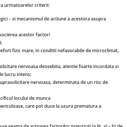
a urmatoarelor criterii:
ologici – si mecanismul de actiune a acestora asupra
asocierea acestor factori
i;
fort fizic mare, in conditii nefavorabile de microclimat,
olicitare nervoasa deosebita, atentie foarte incordata si
e lucru intens;
suprasolicitare nervoasa, determinata de un risc de
ecificul locului de munca
periculoase, care pot duce la uzura prematura a
e seama de actiunea factorilor prevazuti la lit. a) – h) de