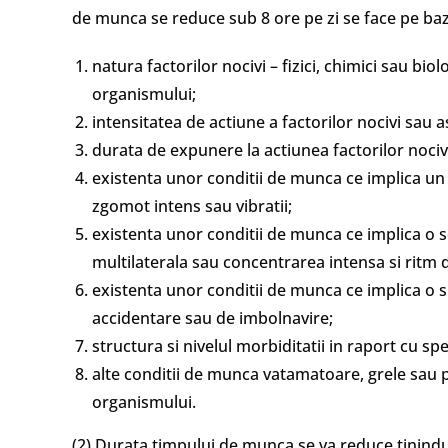
de munca se reduce sub 8 ore pe zi se face pe baz
natura factorilor nocivi – fizici, chimici sau bi
organismului;
intensitatea de actiune a factorilor nocivi sau 
durata de expunere la actiunea factorilor nociv
existenta unor conditii de munca ce implica un e
zgomot intens sau vibratii;
existenta unor conditii de munca ce implica o s
multilaterala sau concentrarea intensa si ritm d
existenta unor conditii de munca ce implica o 
accidentare sau de imbolnavire;
structura si nivelul morbiditatii in raport cu sp
alte conditii de munca vatamatoare, grele sau 
organismului.
(2) Durata timpului de munca se va reduce tinindu-s