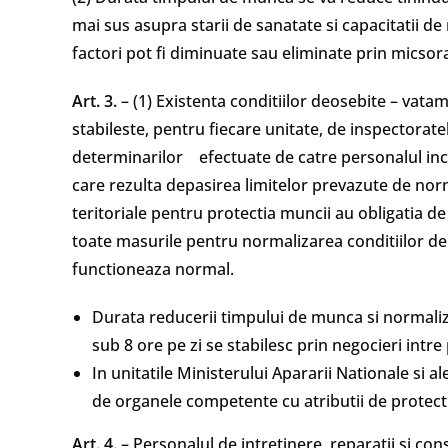
mai sus asupra starii de sanatate si capacitatii d
factori pot fi diminuate sau eliminate prin micso
Art. 3.
– (1) Existenta conditiilor deosebite – vata
stabileste, pentru fiecare unitate, de inspectorate
determinarilor efectuate de catre personalul incad
care rezulta depasirea limitelor prevazute de nor
teritoriale pentru protectia muncii au obligatia de 
toate masurile pentru normalizarea conditiilor de 
functioneaza normal.
Durata reducerii timpului de munca si normali
sub 8 ore pe zi se stabilesc prin negocieri intre 
In unitatile Ministerului Apararii Nationale si a
de organele competente cu atributii de protecti
Art. 4.
– Personalul de intretinere, reparatii si cons