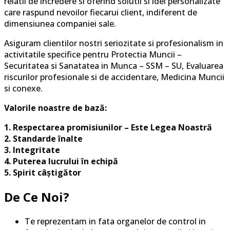
relatii de incredere si oferind solutii si idei personalizate
care raspund nevoilor fiecarui client, indiferent de
dimensiunea companiei sale.
Asiguram clientilor nostri seriozitate si profesionalism in
activitatile specifice pentru Protectia Muncii –
Securitatea si Sanatatea in Munca – SSM – SU, Evaluarea
riscurilor profesionale si de accidentare, Medicina Muncii
si conexe.
Valorile noastre de bază:
1.
Respectarea promisiunilor – Este Legea Noastră
2. Standarde înalte
3. Integritate
4. Puterea lucrului în echipă
5. Spirit câștigător
De Ce Noi?
Te reprezentam in fata organelor de control in