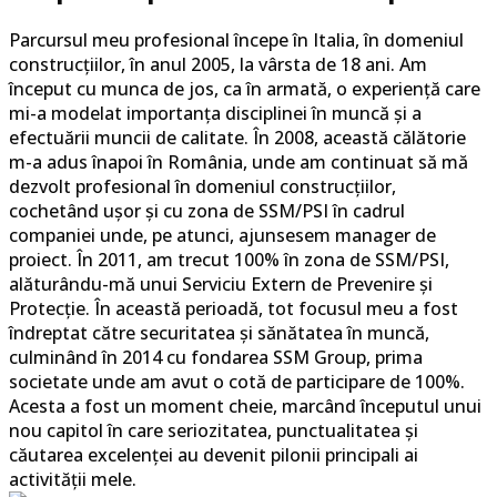
Parcursul meu profesional începe în Italia, în domeniul
construcțiilor, în anul 2005, la vârsta de 18 ani. Am
început cu munca de jos, ca în armată, o experiență care
mi-a modelat importanța disciplinei în muncă și a
efectuării muncii de calitate. În 2008, această călătorie
m-a adus înapoi în România, unde am continuat să mă
dezvolt profesional în domeniul construcțiilor,
cochetând ușor și cu zona de SSM/PSI în cadrul
companiei unde, pe atunci, ajunsesem manager de
proiect. În 2011, am trecut 100% în zona de SSM/PSI,
alăturându-mă unui Serviciu Extern de Prevenire și
Protecție. În această perioadă, tot focusul meu a fost
îndreptat către securitatea și sănătatea în muncă,
culminând în 2014 cu fondarea SSM Group, prima
societate unde am avut o cotă de participare de 100%.
Acesta a fost un moment cheie, marcând începutul unui
nou capitol în care seriozitatea, punctualitatea și
căutarea excelenței au devenit pilonii principali ai
activității mele.