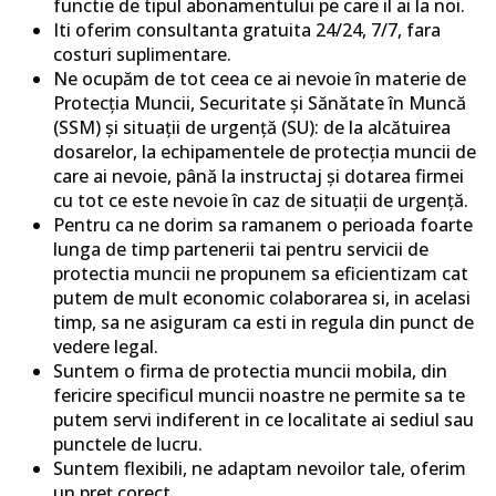
functie de tipul abonamentului pe care il ai la noi.
Iti oferim consultanta gratuita 24/24, 7/7, fara
costuri suplimentare.
Ne ocupăm de tot ceea ce ai nevoie în materie de
Protecția Muncii, Securitate și Sănătate în Muncă
(SSM) și situații de urgență (SU): de la alcătuirea
dosarelor, la echipamentele de protecția muncii de
care ai nevoie, până la instructaj și dotarea firmei
cu tot ce este nevoie în caz de situații de urgență.
Pentru ca ne dorim sa ramanem o perioada foarte
lunga de timp partenerii tai pentru servicii de
protectia muncii ne propunem sa eficientizam cat
putem de mult economic colaborarea si, in acelasi
timp, sa ne asiguram ca esti in regula din punct de
vedere legal.
Suntem o firma de protectia muncii mobila, din
fericire specificul muncii noastre ne permite sa te
putem servi indiferent in ce localitate ai sediul sau
punctele de lucru.
Suntem flexibili, ne adaptam nevoilor tale, oferim
un preț corect.