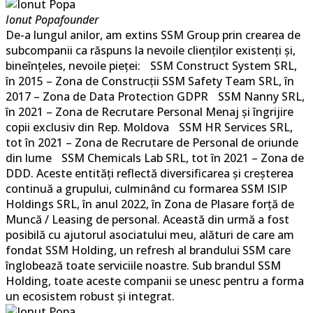
Ionut Popa
founder
De-a lungul anilor, am extins SSM Group prin crearea de
subcompanii ca răspuns la nevoile clienților existenți și,
bineînțeles, nevoile pieței: SSM Construct System SRL,
în 2015 – Zona de Construcții SSM Safety Team SRL, în
2017 – Zona de Data Protection GDPR SSM Nanny SRL,
în 2021 – Zona de Recrutare Personal Menaj și îngrijire
copii exclusiv din Rep. Moldova SSM HR Services SRL,
tot în 2021 – Zona de Recrutare de Personal de oriunde
din lume SSM Chemicals Lab SRL, tot în 2021 – Zona de
DDD. Aceste entități reflectă diversificarea și creșterea
continuă a grupului, culminând cu formarea SSM ISIP
Holdings SRL, în anul 2022, în Zona de Plasare forță de
Muncă / Leasing de personal. Această din urmă a fost
posibilă cu ajutorul asociatului meu, alături de care am
fondat SSM Holding, un refresh al brandului SSM care
înglobează toate serviciile noastre. Sub brandul SSM
Holding, toate aceste companii se unesc pentru a forma
un ecosistem robust și integrat.