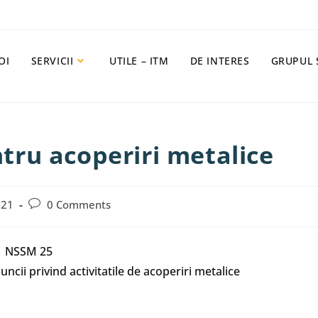
OI
SERVICII
UTILE – ITM
DE INTERES
GRUPUL 
ru acoperiri metalice
021
0 Comments
NSSM 25
ncii privind activitatile de acoperiri metalice