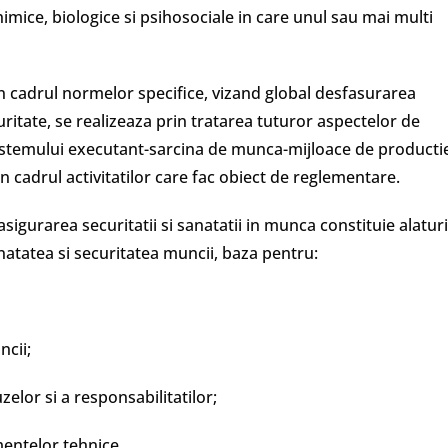
imice, biologice si psihosociale in care unul sau mai multi
n cadrul normelor specifice, vizand global desfasurarea
curitate, se realizeaza prin tratarea tuturor aspectelor de
 sistemului executant-sarcina de munca-mijloace de producti
cadrul activitatilor care fac obiect de reglementare.
igurarea securitatii si sanatatii in munca constituie alaturi
anatatea si securitatea muncii, baza pentru:
ncii;
elor si a responsabilitatilor;
mentelor tehnice.