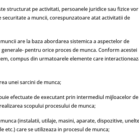
e structurat pe activitati, persoanele juridice sau fizice vor
 securitate a muncii, corespunzatoare atat activitatii de
a muncii are la baza abordarea sistemica a aspectelor de
or generale- pentru orice proces de munca. Conform acestei
istem, compus din urmatoarele elemente care interactioneaz
area unei sarcini de munca;
ebuie efectuate de executant prin intermediul mijloacelor de
 realizarea scopului procesului de munca;
munca (instalatii, utilaje, masini, aparate, dispozitive, unelt
le etc.) care se utilizeaza in procesul de munca;