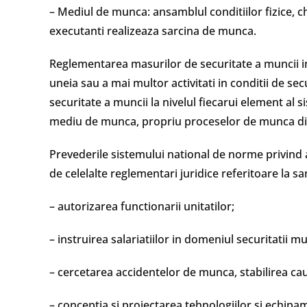
– Mediul de munca: ansamblul conditiilor fizice, ch
executanti realizeaza sarcina de munca.
Reglementarea masurilor de securitate a muncii i
uneia sau a mai multor activitati in conditii de se
securitate a muncii la nivelul fiecarui element al
mediu de munca, propriu proceselor de munca din 
Prevederile sistemului national de norme privind as
de celelalte reglementari juridice referitoare la s
– autorizarea functionarii unitatilor;
– instruirea salariatiilor in domeniul securitatii mu
– cercetarea accidentelor de munca, stabilirea cauz
– conceptia si proiectarea tehnologiilor si echipa