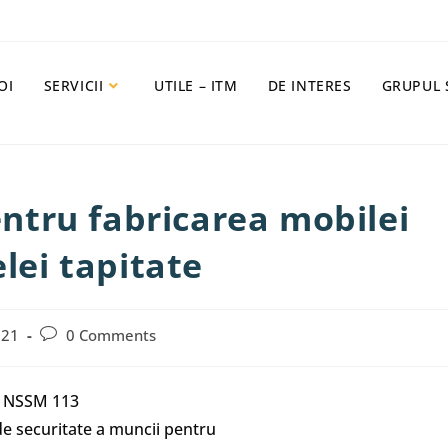
OI
SERVICII
UTILE – ITM
DE INTERES
GRUPUL 
tru fabricarea mobilei
elei tapitate
021
0 Comments
NSSM 113
e securitate a muncii pentru