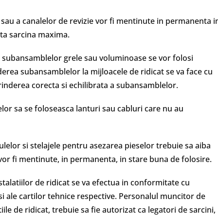
i sau a canalelor de revizie vor fi mentinute in permanenta i
ata sarcina maxima.
 subansamblelor grele sau voluminoase se vor folosi
derea subansamblelor la mijloacele de ridicat se va face cu
rinderea corecta si echilibrata a subansamblelor.
lor sa se foloseasca lanturi sau cabluri care nu au
elor si stelajele pentru asezarea pieselor trebuie sa aiba
vor fi mentinute, in permanenta, in stare buna de folosire.
talatiilor de ridicat se va efectua in conformitate cu
 si ale cartilor tehnice respective. Personalul muncitor de
iile de ridicat, trebuie sa fie autorizat ca legatori de sarcini,