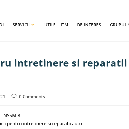
OI
SERVICII
UTILE – ITM
DE INTERES
GRUPUL 
 intretinere si reparatii
021
0 Comments
NSSM 8
i pentru intretinere si reparatii auto