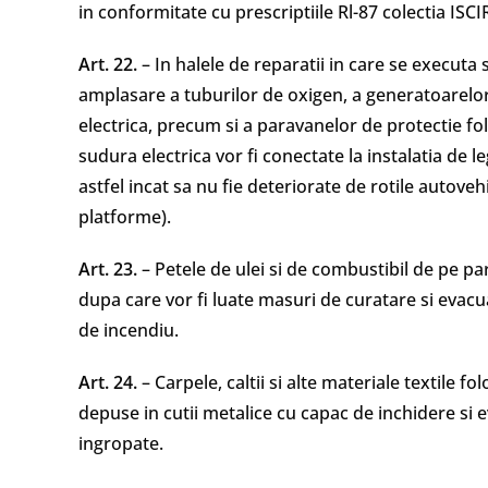
in conformitate cu prescriptiile Rl-87 colectia ISCI
Art. 22.
– In halele de reparatii in care se executa s
amplasare a tuburilor de oxigen, a generatoarelo
electrica, precum si a paravanelor de protectie fo
sudura electrica vor fi conectate la instalatia de l
astfel incat sa nu fie deteriorate de rotile autoveh
platforme).
Art. 23.
– Petele de ulei si de combustibil de pe par
dupa care vor fi luate masuri de curatare si evacua
de incendiu.
Art. 24.
– Carpele, caltii si alte materiale textile fo
depuse in cutii metalice cu capac de inchidere si ev
ingropate.