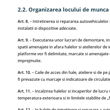
2.2. Organizarea locului de munca
Art. 8.
– Intretinerea si repararea autovehiculelor s
instalatii si dispozitive adecvate.
Art. 9.
– Executarea unor lucrari de demontare, int
spatii amenajate in afara halelor si atelierelor d
platforme vor fi delimitate, marcate si amenajate 
imprejmuite.
Art. 10.
– Caile de acces din hale, ateliere si de pe
fi prevazute cu marcaje si indicatoare de circulati
Art. 11.
– Incalzirea halelor si incaperilor de lucru
temperatura exterioara si in limitele stabilite de
Art. 12.
– In halele de intretinere si reparare a aut