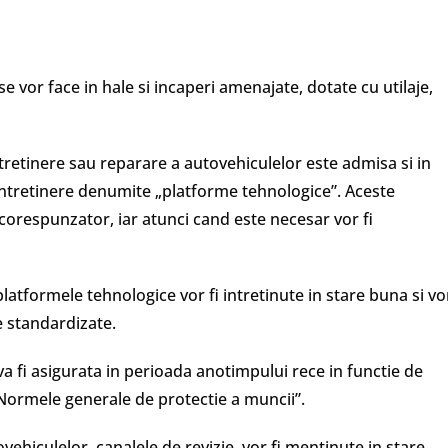
e vor face in hale si incaperi amenajate, dotate cu utilaje,
retinere sau reparare a autovehiculelor este admisa si in
e intretinere denumite „platforme tehnologice”. Aceste
corespunzator, iar atunci cand este necesar vor fi
 platformele tehnologice vor fi intretinute in stare buna si vo
e standardizate.
 va fi asigurata in perioada anotimpului rece in functie de
 „Normele generale de protectie a muncii”.
ovehiculelor, canalele de revizie, vor fi mentinute in stare