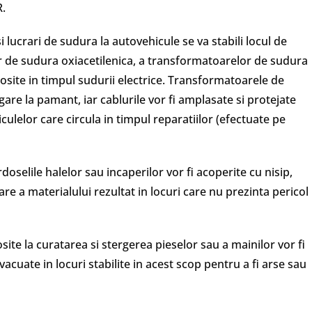
R.
i lucrari de sudura la autovehicule se va stabili locul de
r de sudura oxiacetilenica, a transformatoarelor de sudura
losite in timpul sudurii electrice. Transformatoarele de
egare la pamant, iar cablurile vor fi amplasate si protejate
iculelor care circula in timpul reparatiilor (efectuate pe
doselile halelor sau incaperilor vor fi acoperite cu nisip,
re a materialului rezultat in locuri care nu prezinta pericol
losite la curatarea si stergerea pieselor sau a mainilor vor fi
acuate in locuri stabilite in acest scop pentru a fi arse sau