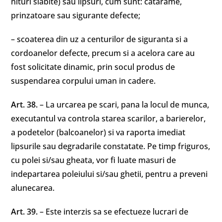
nituri slabite) sau lipsuri, cum sunt: catarame,
prinzatoare sau sigurante defecte;
– scoaterea din uz a centurilor de siguranta si a
cordoanelor defecte, precum si a acelora care au
fost solicitate dinamic, prin socul produs de
suspendarea corpului uman in cadere.
Art. 38.
– La urcarea pe scari, pana la locul de munca,
executantul va controla starea scarilor, a barierelor,
a podetelor (balcoanelor) si va raporta imediat
lipsurile sau degradarile constatate. Pe timp friguros,
cu polei si/sau gheata, vor fi luate masuri de
indepartarea poleiului si/sau ghetii, pentru a preveni
alunecarea.
Art. 39.
– Este interzis sa se efectueze lucrari de