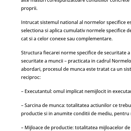
alte masuri corespunzatoare conditiilor concrete in
proprii.
Intrucat sistemul national al normelor specifice est
selectiona si aplica cumulativ normele specifice d
cat si a celor conexe sau complementare.
Structura fiecarei norme specifice de securitate 
securitate a muncii – practicata in cadrul Norme
abordari, procesul de munca este tratat ca un s
reciproc:
– Executantul: omul implicat nemijlocit in executa
– Sarcina de munca: totalitatea actiunilor ce treb
productie si in anumite conditii de mediu, pentru
– Mijloace de productie: totalitatea mijloacelor de 