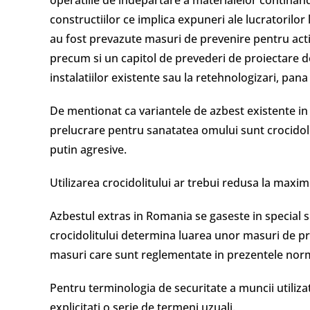
operatiile de indepartare a materialelor continand
constructiilor ce implica expuneri ale lucratorilo
au fost prevazute masuri de prevenire pentru activ
precum si un capitol de prevederi de proiectare 
instalatiilor existente sau la retehnologizari, pan
De mentionat ca variantele de azbest existente in
prelucrare pentru sanatatea omului sunt crocidolitu
putin agresive.
Utilizarea crocidolitului ar trebui redusa la maxim
Azbestul extras in Romania se gaseste in special su
crocidolitului determina luarea unor masuri de pr
masuri care sunt reglementate in prezentele nor
Pentru terminologia de securitate a muncii utiliz
explicitati o serie de termeni uzuali.