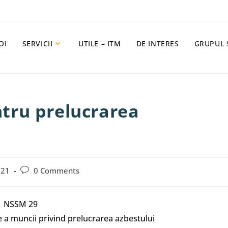
OI
SERVICII
UTILE – ITM
DE INTERES
GRUPUL 
tru prelucrarea
021
0 Comments
NSSM 29
 a muncii privind prelucrarea azbestului