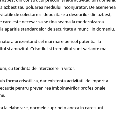
 azbest din constructii precum si alte activitati din domeniu
r la azbest sau poluarea mediului inconjurator. De asemenea
itatile de colectare si depozitare a deseurilor din azbest,
de care este necesar sa se tina seama la modernizarea
a la aparitia standardelor de securitate a muncii in domeniu.
 natura prezentand cel mai mare pericol potential la
l si amozitul. Crisotilul si tremolitul sunt variante mai
um, cu tendinta de interzicere in viitor.
b forma crisotilica, dar existenta activitatii de import a
ecautie pentru prevenirea imbolnavirilor profesionale,
me.
ata la elaborare, normele cuprind o anexa in care sunt