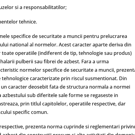
zelor si a responsabilitatilor;
mentelor tehnice.
mele specifice de securitate a muncii pentru prelucrarea
ului national al normelor. Acest caracter aparte deriva din
toate operatiile (indiferent de tip, tehnologie sau produs)
nhalarii pulberii sau fibrei de azbest. Fara a urma
cteristic normelor specifice de securitate a muncii, prezent
tehnologice caracterizate prin riscul susmentionat. Din
e un caracter deosebit fata de structura normala a normei
ea azbestului sub diferitele sale forme se regaseste in
streaza, prin titlul capitolelor, operatiile respective, dar
cului specific comun.
r respective, prezenta norma cuprinde si reglementari privin