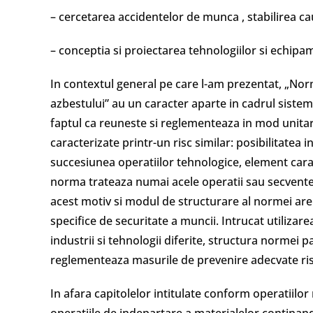
– cercetarea accidentelor de munca , stabilirea cau
– conceptia si proiectarea tehnologiilor si echipa
In contextul general pe care l-am prezentat, „Nor
azbestului” au un caracter aparte in cadrul sistem
faptul ca reuneste si reglementeaza in mod unitar 
caracterizate printr-un risc similar: posibilitatea i
succesiunea operatiilor tehnologice, element cara
norma trateaza numai acele operatii sau secvente 
acest motiv si modul de structurare al normei ar
specifice de securitate a muncii. Intrucat utilizar
industrii si tehnologii diferite, structura normei pa
reglementeaza masurile de prevenire adecvate ris
In afara capitolelor intitulate conform operatiilo