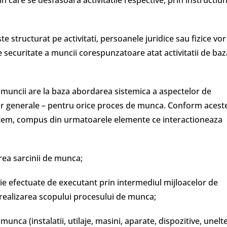
 care se desfasoara activitatile respective, prin instructiun
e structurat pe activitati, persoanele juridice sau fizice vor
e securitate a muncii corespunzatoare atat activitatii de baz
a muncii are la baza abordarea sistemica a aspectelor de
lor generale – pentru orice proces de munca. Conform acest
istem, compus din urmatoarele elemente ce interactioneaza
rea sarcinii de munca;
uie efectuate de executant prin intermediul mijloacelor de
 realizarea scopului procesului de munca;
munca (instalatii, utilaje, masini, aparate, dispozitive, unelt