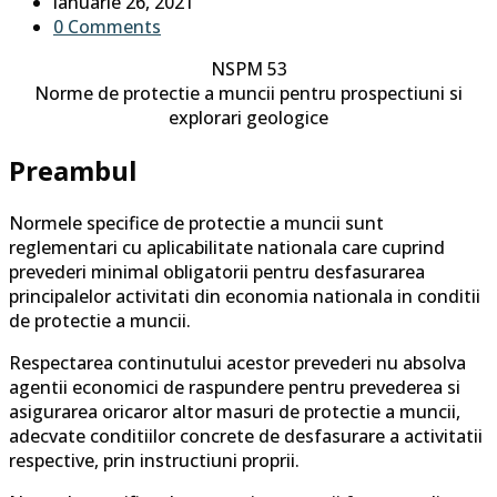
author:
Post
ianuarie 26, 2021
published:
Post
0 Comments
comments:
NSPM 53
Norme de protectie a muncii pentru prospectiuni si
explorari geologice
Preambul
Normele specifice de protectie a muncii sunt
reglementari cu aplicabilitate nationala care cuprind
prevederi minimal obligatorii pentru desfasurarea
principalelor activitati din economia nationala in conditii
de protectie a muncii.
Respectarea continutului acestor prevederi nu absolva
agentii economici de raspundere pentru prevederea si
asigurarea oricaror altor masuri de protectie a muncii,
adecvate conditiilor concrete de desfasurare a activitatii
respective, prin instructiuni proprii.