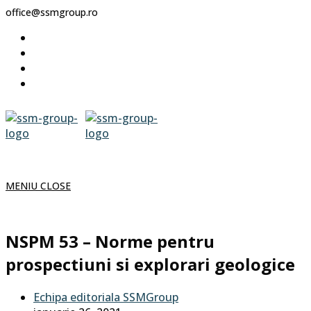
Skip
office@ssmgroup.ro
to
content
MENIU
CLOSE
NSPM 53 – Norme pentru
prospectiuni si explorari geologice
Post
Echipa editoriala SSMGroup