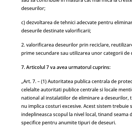
sau sa contribuie in masura cat mai mica la crester
deseurilor;
c) dezvoltarea de tehnici adecvate pentru elimina
deseurile destinate valorificarii;
2. valorificarea deseurilor prin reciclare, reutiliz
prime secundare sau utilizarea unor categorii de 
7. Articolul 7 va avea urmatorul cuprins:
„Art. 7. – (1) Autoritatea publica centrala de protec
celelalte autoritati publice centrale si locale menti
national al instalatiilor de eliminare a deseurilor
nu implica costuri excesive. Acest sistem trebuie sa
indeplineasca scopul la nivel local, tinand seama d
specifice pentru anumite tipuri de deseuri.