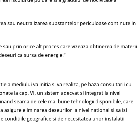
ea riscului de poluare si a gradului de nocivitate a
rea sau neutralizarea substantelor periculoase continute in
are sau prin orice alt proces care vizeaza obtinerea de materii
deseuri ca sursa de energie.”
tie a mediului va initia si va realiza, pe baza consultarii cu
onate la cap. VI, un sistem adecvat si integrat la nivel
, tinand seama de cele mai bune tehnologii disponibile, care
 asigure eliminarea deseurilor la nivel national si sa isi
e conditiile geografice si de necesitatea unor instalatii