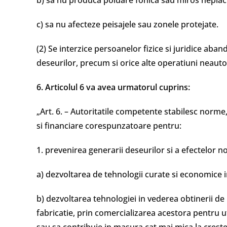
b) sa nu produca poluare fonica sau miros neplac
c) sa nu afecteze peisajele sau zonele protejate.
(2) Se interzice persoanelor fizice si juridice ab
deseurilor, precum si orice alte operatiuni neauto
6. Articolul 6 va avea urmatorul cuprins:
„Art. 6. – Autoritatile competente stabilesc norme
si financiare corespunzatoare pentru:
1. prevenirea generarii deseurilor si a efectelor no
a) dezvoltarea de tehnologii curate si economice i
b) dezvoltarea tehnologiei in vederea obtinerii de 
fabricatie, prin comercializarea acestora pentru ut