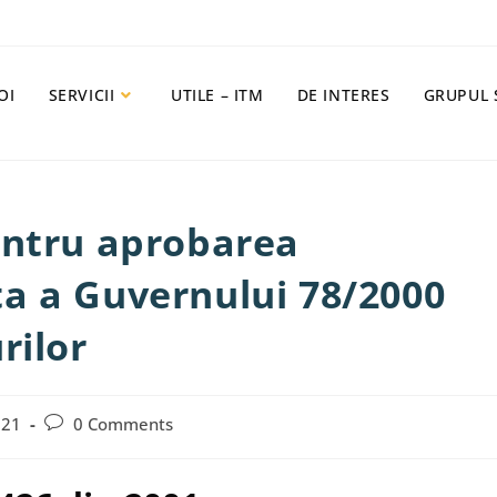
OI
SERVICII
UTILE – ITM
DE INTERES
GRUPUL 
entru aprobarea
a a Guvernului 78/2000
rilor
021
0 Comments